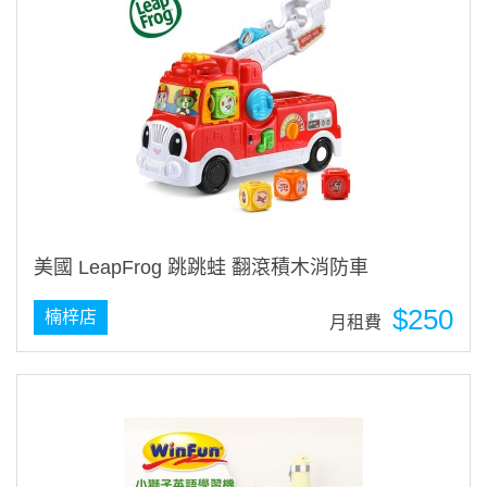
美國 LeapFrog 跳跳蛙 翻滾積木消防車
$250
楠梓店
月租費