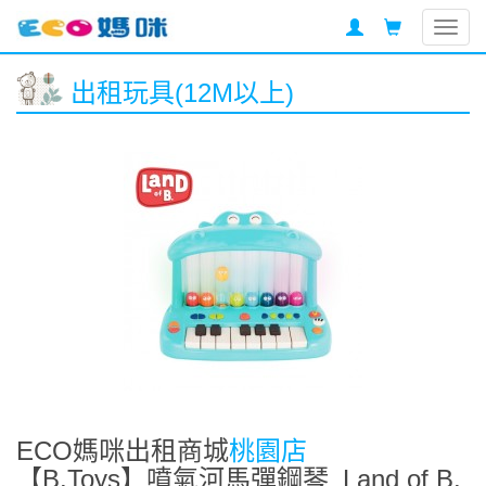
Togg
navig
出租玩具(12M以上)
ECO媽咪出租商城
桃園店
【B.Toys】噴氣河馬彈鋼琴_Land of B.