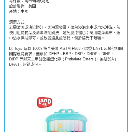
零件數：需四顆3號電池
設計製造：美國
產地：中國
清潔方式：
若需清潔或沾染髒汙、因潮濕發霉，請勿浸泡水中或用水沖洗、勿
使用粗糙物品及清潔溶劑刷洗，避免脫漆褪色；請用乾淨濕布、紙
巾沾水擦拭即可，並放置通風處陰乾，勿於陽光下曝曬。
B. Toys 玩具 100% 符合美國 ASTM F963、歐盟 EN71 及其他相關
國際規範要求，無添加 DEHP、BBP、DBP、DNOP、DINP、
DIDP 等鄰苯二甲酸酯類塑化劑 ( Phthalate Esters )，無雙酚A (
BPA )，無鉛成份。