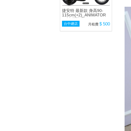
捷安特 最新款 身高90-
115cm(+2)_ANIMATOR
12吋 腳踏車
$ 500
台中總店
月租費