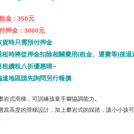
租金
: 350
元
付押金：
3000
元
取貨時只需預付押金
退租時將從押金扣除相關費用
(
租金、運費等
)
後退
月租續租八折優惠唷
~
偏遠地區請先詢問另行報價
攀岩式滑梯，可訓練孩童手腳協調能力。
適當高度的滑梯設計，加上攀岩式的踩踏，讓小小孩
。