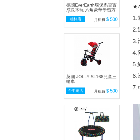
德國EverEarth環保系寶寶
★
成長木玩 六角豪華學習方
塊
1.
$ 500
楠梓店
月租費
2.
3.
4.
5.
6.
英國 JOLLY SL168兒童三
輪車
7.
$ 500
台中總店
月租費