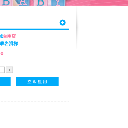
城
台南店
攀岩滑梯
00