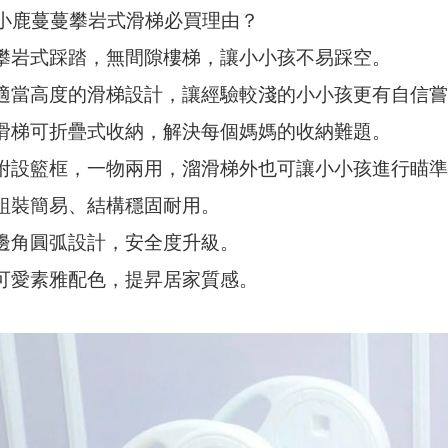
小鹿蔓蔓攀岩式滑梯必買理由？
攀岩式踩踏，
無間隙樓梯
，讓小小孩不易踩空。
適當高度的滑梯設計，讓經驗較淺的小小孩更有自信嘗
滑梯
可折疊式收納
，解決每個媽媽的收納難題。
附設籃框
，一物兩用，溜滑梯外也可讓小小孩進行瞄準
組裝簡易、結構穩固耐用。
邊角圓弧設計，安全度升級。
可愛素雅配色，提昇居家質感。