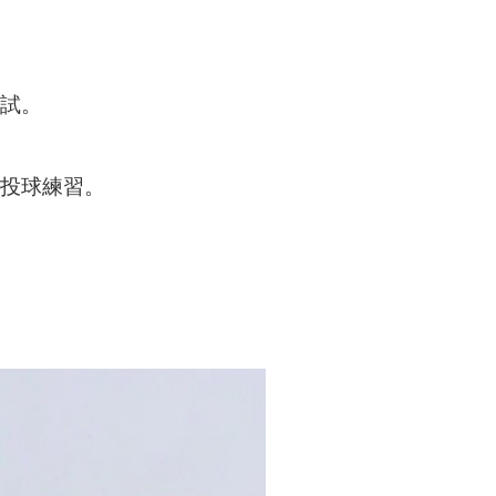
試。
投球練習。