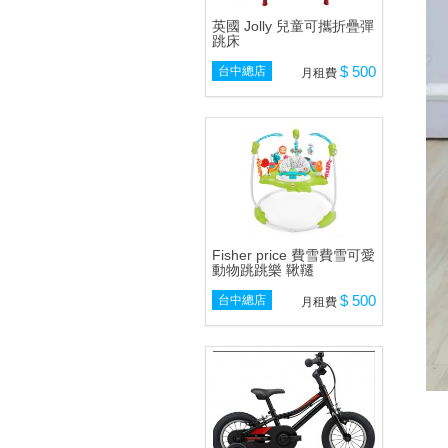
英國 Jolly 兒童可攜折疊彈
跳床
$ 500
台中總店
月租費
Fisher price 費雪費雪可愛
動物跳跳樂 鞦韆
$ 500
台中總店
月租費