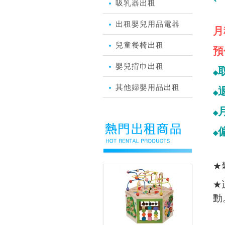
吸乳器出租
出租嬰兒用品電器
月
兒童餐椅出租
預
嬰兒揹巾出租
◆
其他婦嬰用品出租
◆
◆
◆
★
★
動