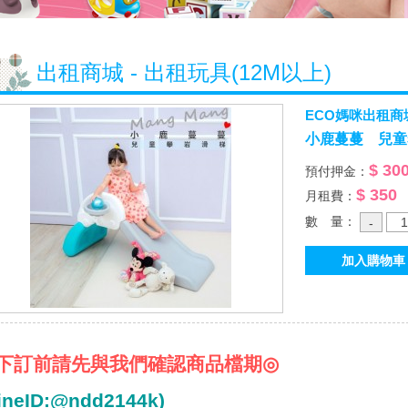
出租商城 - 出租玩具(12M以上)
ECO媽咪出租商
小鹿蔓蔓 兒童
$ 30
預付押金：
$ 350
月租費：
數 量：
下訂前請先與我們確認商品檔期
◎
ineID:@ndd2144k)