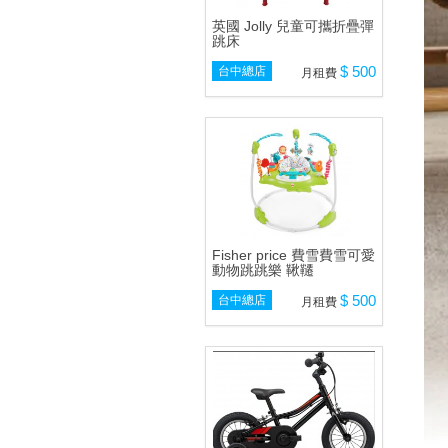
英國 Jolly 兒童可攜折疊彈
跳床
$ 500
台中總店
月租費
Fisher price 費雪費雪可愛
動物跳跳樂 鞦韆
$ 500
台中總店
月租費