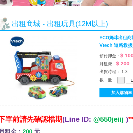
出租商城 - 出租玩具(12M以上)
ECO媽咪出租商
Vtech 道路
$ 10
預付押金：
$ 200
月租費：
出貨時程： 1-3
數 量：
*下單前請先確認檔期
(Line ID:
@550jeiij
)
*
月租金：
200
元