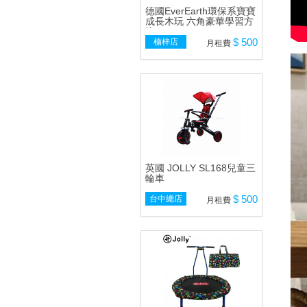
德國EverEarth環保系寶寶
成長木玩 六角豪華學習方
塊
$ 500
楠梓店
月租費
英國 JOLLY SL168兒童三
輪車
$ 500
台中總店
月租費