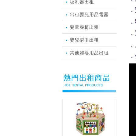
吸乳器出租
．
出租嬰兒用品電器
．
兒童餐椅出租
．
嬰兒揹巾出租
．
其他婦嬰用品出租
．