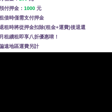
預付押金：
1000
元
租借時僅需支付押金
退租時將從押金扣除(租金+運費)後退還
月租續租即享八折優惠唷！
偏遠地區運費另計