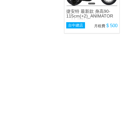
捷安特 最新款 身高90-
115cm(+2)_ANIMATOR
12吋 腳踏車
$ 500
台中總店
月租費