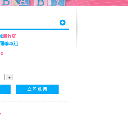
城
新竹店
救援運輸車組
00
*