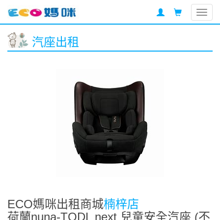
Togg
navig
汽座出租
ECO媽咪出租商城
楠梓店
荷蘭nuna-TODL next 兒童安全汽座 (不