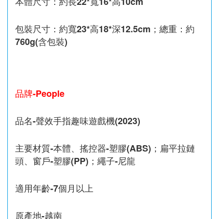
本體尺寸：約長22*寬16*高10cm
包裝尺寸：約寬23*高18*深12.5cm；總重：約
760g(含包裝)
品牌-People
品名-聲效手指趣味遊戲機(2023)
主要材質-本體、搖控器-塑膠(ABS)；扁平拉鏈
頭、窗戶-塑膠(PP)；繩子-尼龍
適用年齡-7個月以上
原產地-越南