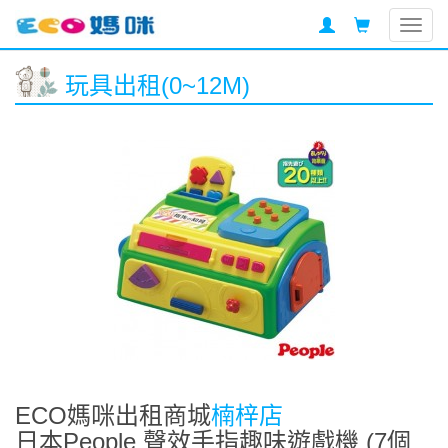
Togg
navig
玩具出租(0~12M)
ECO媽咪出租商城
楠梓店
日本People 聲效手指趣味遊戲機 (7個