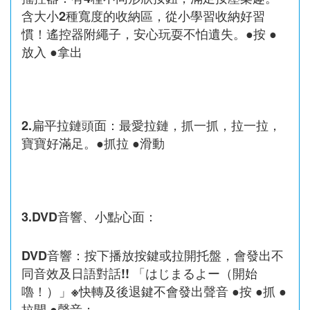
含大小2種寬度的收納區，從小學習收納好習
慣！遙控器附繩子，安心玩耍不怕遺失。●按 ●
放入 ●拿出
2.扁平拉鏈頭面：最愛拉鏈，抓一抓，拉一拉，
寶寶好滿足。●抓拉 ●滑動
3.DVD音響、小點心面：
DVD音響：按下播放按鍵或拉開托盤，會發出不
同音效及日語對話!! 「はじまるよー（開始
嚕！）」※快轉及後退鍵不會發出聲音 ●按 ●抓 ●
拉開 ●聲音；