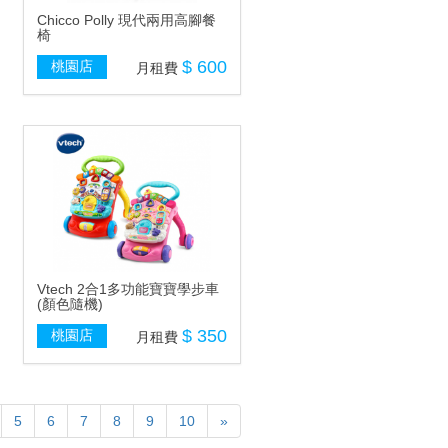
Chicco Polly 現代兩用高腳餐
椅
$ 600
桃園店
月租費
Vtech 2合1多功能寶寶學步車
(顏色隨機)
$ 350
桃園店
月租費
5
6
7
8
9
10
»