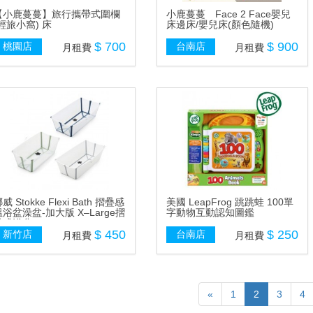
【小鹿蔓蔓】旅行攜帶式圍欄
小鹿蔓蔓 Face 2 Face嬰兒
(輕旅小窩) 床
床邊床/嬰兒床(顏色隨機)
$ 700
$ 900
桃園店
台南店
月租費
月租費
威 Stokke Flexi Bath 摺疊感
美國 LeapFrog 跳跳蛙 100單
溫浴盆澡盆-加大版 X–Large摺
字動物互動認知圖鑑
疊式浴盆
$ 450
$ 250
新竹店
台南店
月租費
月租費
«
1
2
3
4