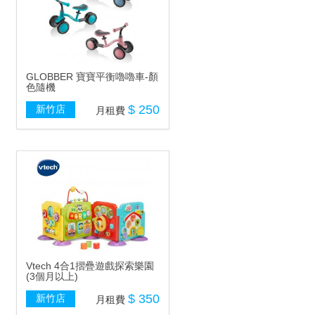
GLOBBER 寶寶平衡嚕嚕車-顏
色隨機
$ 250
新竹店
月租費
Vtech 4合1摺疊遊戲探索樂園
(3個月以上)
$ 350
新竹店
月租費