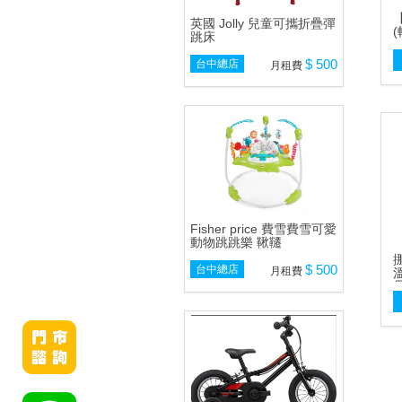
英國 Jolly 兒童可攜折疊彈
跳床
$ 500
台中總店
月租費
Fisher price 費雪費雪可愛
動物跳跳樂 鞦韆
挪
$ 500
台中總店
月租費