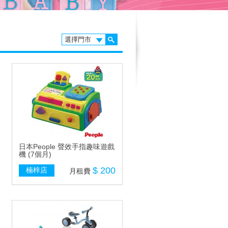
日本People 聲效手指趣味遊戲
機 (7個月)
$ 200
楠梓店
月租費