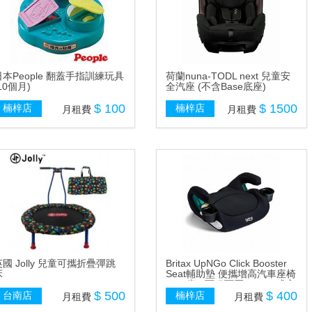
日本People 翻蓋手指訓練玩具
荷蘭nuna-TODL next 兒童安
10個月)
全汽座 (不含Base底座)
$ 100
$ 1500
楠梓店
楠梓店
月租費
月租費
英國 Jolly 兒童可攜折疊彈跳
Britax UpNGo Click Booster
床
Seat輔助墊 便攜增高汽車座椅
4-12歲 ( 可租可買 ) Isofix或安
$ 500
全帶皆可安裝
$ 400
台南店
楠梓店
月租費
月租費