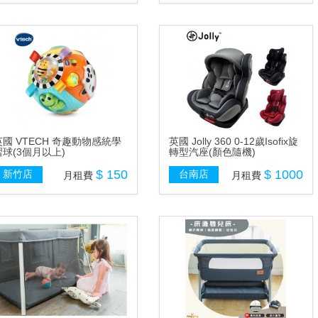
英國 VTECH 奇趣動物感統學
英國 Jolly 360 0-12歲Isofix旋
習球(3個月以上)
轉型汽座(顏色隨機)
$ 150
$ 1000
新竹店
台南店
月租費
月租費