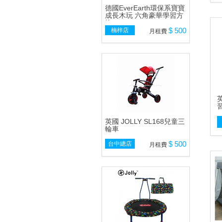
德國EverEarth環保系寶寶
成長木玩 六角豪華學習方
塊
$ 500
楠梓店
月租費
英國 JOLLY SL168兒童三
輪車
$ 500
台中總店
月租費