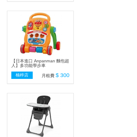
【日本進口 Anpanman 麵包超
人】多功能學步車
$ 300
楠梓店
月租費