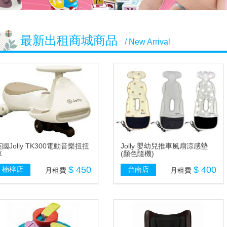
最新出租商城商品
/ New Arrival
國Jolly TK300電動音樂扭扭
Jolly 嬰幼兒推車風扇涼感墊
車
(顏色隨機)
$ 450
$ 400
楠梓店
台南店
月租費
月租費