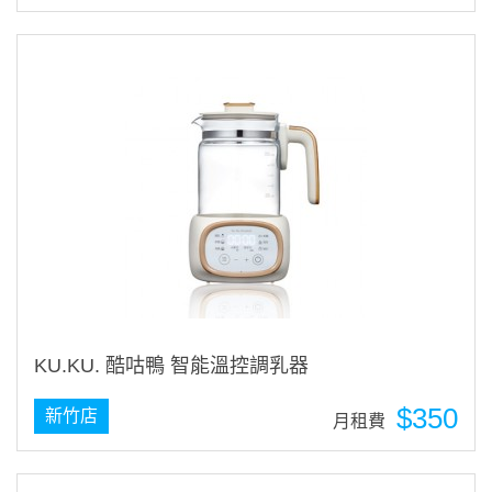
KU.KU. 酷咕鴨 智能溫控調乳器
$350
新竹店
月租費