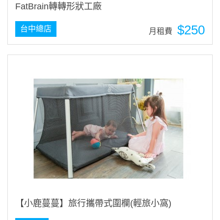
FatBrain轉轉形狀工廠
$250
台中總店
月租費
【小鹿蔓蔓】旅行攜帶式圍欄(輕旅小窩)