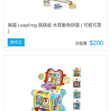
美國 LeapFrog 跳跳蛙 木質動物拼圖 ( 可租可買
)
$200
楠梓店
月租費