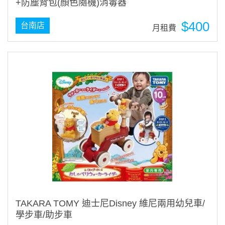
+防塵背包(顏色隨機)消毒器
$400
台南店
月租費
TAKARA TOMY 迪士尼Disney 維尼兩用幼兒車/
學步車/助步車