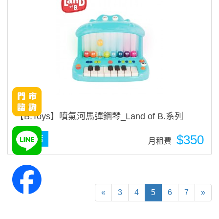
【B.Toys】噴氣河馬彈鋼琴_Land of B.系列
$350
桃園店
月租費
«
3
4
5
6
7
»