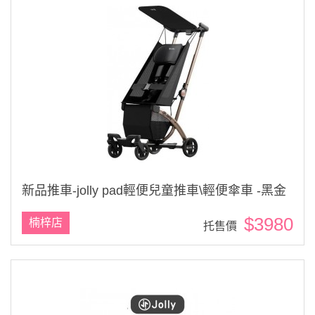
新品推車-jolly pad輕便兒童推車\輕便傘車 -黑金
$3980
楠梓店
托售價