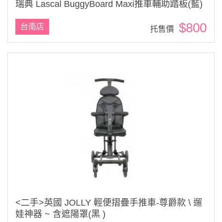
瑞典 Lascal BuggyBoard Maxi推車輔助踏板(藍)
$800
台南店
托售價
<二手>英國 JOLLY 輕便摺疊手推車-尊爵款 \ 遛
娃神器 ~ 含遮陽罩(黑 )