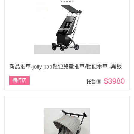
新品推車-jolly pad輕便兒童推車\輕便傘車 -黑銀
$3980
楠梓店
托售價