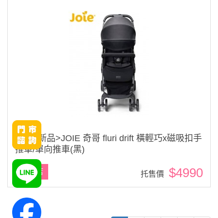
<原廠新品>JOIE 奇哥 fluri drift 橫輕巧x磁吸扣手
推車/單向推車(黑)
$4990
台南店
托售價