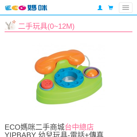
Togg
navig
二手玩具(0~12M)
ECO媽咪二手商城
台中總店
YIPBABY 幼兒玩具-電話+傳真