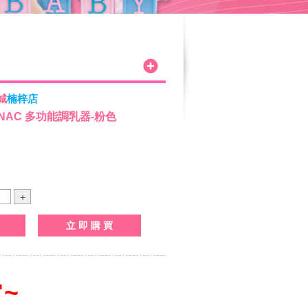
城
楠梓店
 NAC 多功能調乳器-粉色
~