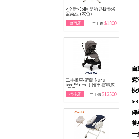
<全新>Jolly 嬰幼兒折疊浴
盆架組 (灰色)
$1800
台南店
二手價
自
煮
二手推車-荷蘭 Nunu
ixxa™ next手推車\雷鳴灰
(展示車)
快
$13500
楠梓店
二手價
6
傳
養
一