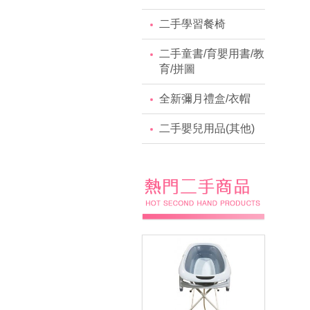
二手學習餐椅
二手童書/育嬰用書/教
育/拼圖
全新彌月禮盒/衣帽
二手嬰兒用品(其他)