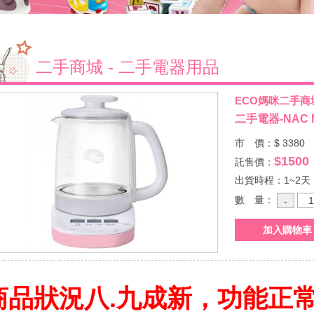
二手商城 - 二手電器用品
ECO媽咪二手商
二手電器-NAC
市 價：$ 3380
$1500
託售價：
出貨時程：1~2天
數 量：
商品狀況八.九成新，功能正常