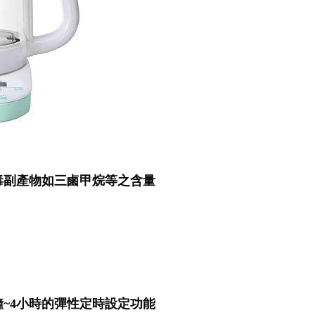
毒副產物如三鹵甲烷等之含量
~4小時的彈性定時設定功能