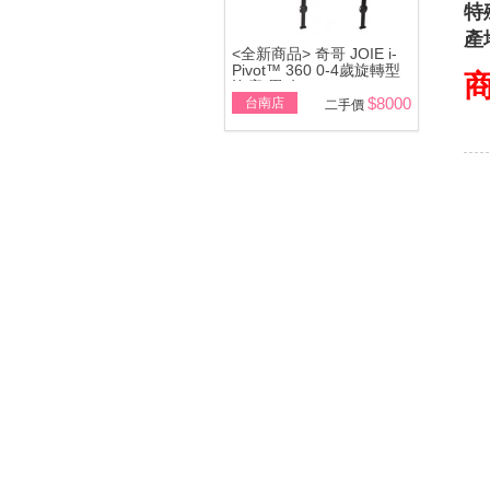
特
產
<全新商品> 奇哥 JOIE i-
Pivot™ 360 0-4歲旋轉型
汽座(黑/灰)
$8000
台南店
二手價