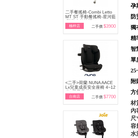
孕
二手餐搖椅-Combi Letto
防
MT ST 手動餐搖椅-星河藍
\附基本款蚊帳
$3900
楠梓店
二手價
獨
精
智
單
2
附
<二手>荷蘭 NUNA AACE
Lx兒童成長安全座椅 4~12
方
歲~展示品
$7700
台南店
二手價
材
內
尺寸
容
水