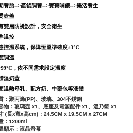
期養胎-->產後調養-->寶寶哺餵-->樂活養生
燙壺蓋
有雙層防燙設計，安全衛生
準溫控
慧控溫系統，保障恆溫準確度±3°C
度調溫
5~99°C，依不同需求設定溫度
贈溫奶藍
便溫熱母乳、配方奶、中藥包等液體
質：聚丙烯(PP)、玻璃、304不銹鋼
容物：玻璃壺 x1、底座及電源配件 x1、溫乃籃 x1
 (長x寬x高cm)：24.5CM x 19.5CM x 27CM
量：1200ml
溫顯示：液晶螢幕