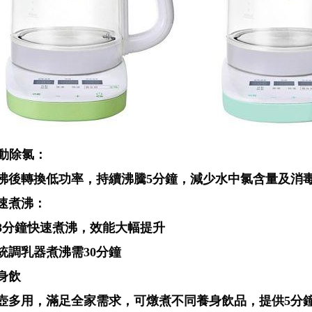
動除氯：
沸後轉換低功率，持續沸騰5分鐘，減少水中氯含量及消
速煮沸：
~8分鐘快速煮沸，效能大幅提升
統調乳器煮沸需30分鐘
身飲
壺多用，滿足全家需求，可燉煮不同養身飲品，提供5分鐘